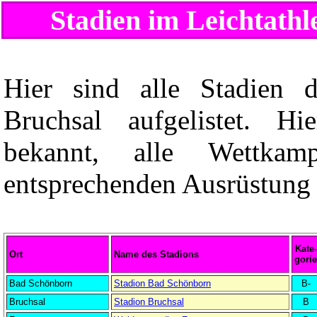
Stadien im Leichtathl
Hier sind alle Stadien de
Bruchsal aufgelistet. H
bekannt, alle Wettkam
entsprechenden Ausrüstung v
Kate-
Ort
Name des Stadions
gorie
Bad Schönborn
Stadion Bad Schönborn
B-
Bruchsal
Stadion Bruchsal
B