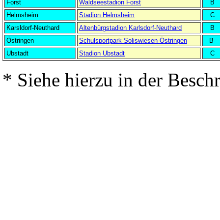
Forst
Waldseestadion Forst
B
Helmsheim
Stadion Helmsheim
C
Karsldorf-Neuthard
Altenbürgstadion Karlsdorf-Neuthard
B
Östringen
Schulsportpark Soliswiesen Östringen
B-
Ubstadt
Stadion Ubstadt
C
* Siehe hierzu in der Besch