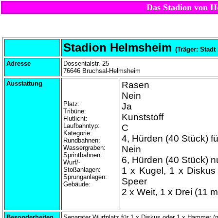
Das Stadion von 
Stadion Helmsheim
(Träger: Stadt
Adresse
Dossentalstr. 25
76646 Bruchsal-Helmsheim
Ausstattung
Rasen
Nein
Platz:
Ja
Tribüne:
Kunststoff
Flutlicht:
Laufbahntyp:
C
Kategorie:
4, Hürden (40 Stück) f
Rundbahnen:
Wassergraben:
Nein
Sprintbahnen:
6, Hürden (40 Stück) n
Wurf/-
1 x Kugel, 1 x Disku
Stoßanlagen:
Sprunganlagen:
Speer
Gebäude:
2 x Weit, 1 x Drei (11 
Besonderheiten
Separater Wurfplatz für 1 x Diskus
oder
1 x Hammer (mi