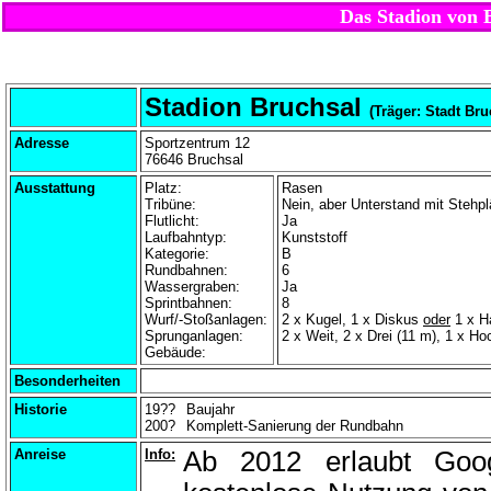
Das Stadion von 
Stadion Bruchsal
(Träger: Stadt Bru
Adresse
Sportzentrum 12
76646 Bruchsal
Ausstattung
Platz:
Rasen
Tribüne:
Nein, aber Unterstand mit Stehp
Flutlicht:
Ja
Laufbahntyp:
Kunststoff
Kategorie:
B
Rundbahnen:
6
Wassergraben:
Ja
Sprintbahnen:
8
Wurf/-Stoßanlagen:
2 x Kugel, 1 x Diskus
oder
1 x Ha
Sprunganlagen:
2 x Weit, 2 x Drei (11 m), 1 x Ho
Gebäude:
Besonderheiten
Historie
19??
Baujahr
200?
Komplett-Sanierung der Rundbahn
Anreise
Info:
Ab 2012 erlaubt Goo